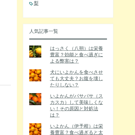
梨
人気記事一覧
はっさく（八朔）は栄養
豊富？効能と食べ過ぎに
よる弊害は？
犬にいよかんを食べさせ
ても大丈夫？お腹を壊し
たりしない？
いよかんがパサパサ（ス
カスカ）して美味しくな
い！その原因と対処法
は？
いよかん（伊予柑）は栄
養豊富？食べ過ぎると太