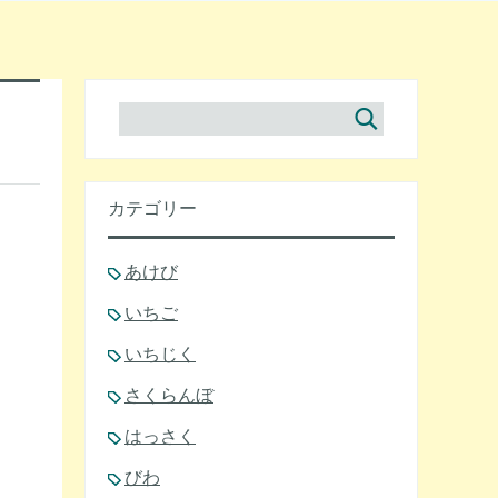
カテゴリー
あけび
いちご
いちじく
さくらんぼ
はっさく
びわ