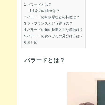
1
バラードとは？
1.1
名前の由来は？
2
バラードの味や形などの特徴は？
3
ラ・フランスとどう違うの？
4
バラードの旬の時期と主な産地は？
5
バラードの食べごろの見分け方は？
6
まとめ
バラードとは？