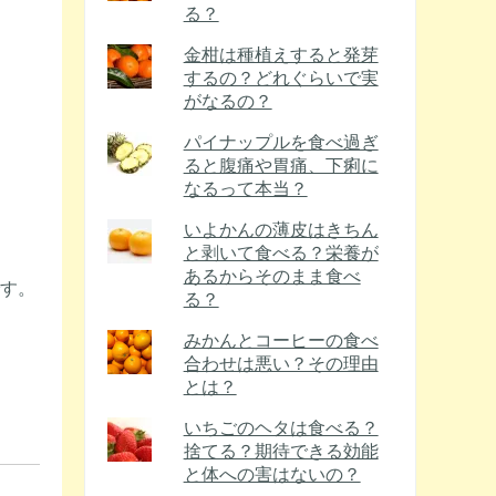
る？
金柑は種植えすると発芽
するの？どれぐらいで実
がなるの？
パイナップルを食べ過ぎ
ると腹痛や胃痛、下痢に
なるって本当？
いよかんの薄皮はきちん
と剥いて食べる？栄養が
あるからそのまま食べ
です。
る？
みかんとコーヒーの食べ
合わせは悪い？その理由
とは？
いちごのヘタは食べる？
捨てる？期待できる効能
と体への害はないの？