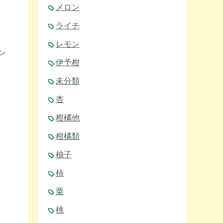
メロン
ライチ
レモン
ン
伊予柑
未分類
杏
柑橘他
柑橘類
柚子
柿
栗
桃