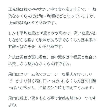
正光錦は粒がやや大きい事で食べ応え十分で、一般
的なさくらんぼは5g～6g程ほどとなっていますが、
正光錦は8gとやや大粒です。
しかも平均糖度は16度とやや高めで、高い糖度があ
りながらも程よく酸味がある事でさくらんぼ本来の
甘酸っぱさを楽しめる品種です。
外皮は黄色赤斑に着色、色の濃さは中程度と色合い
の美しさも魅力なさくらんぼですね。
果肉はクリーム色でジューシーな果肉がびっしり
で、かぶり付く程に口いっぱいにさくらんぼの甘酸
っぱさが広がり、至福のひと時を与えてくれます。
果肉に程よい硬さもある事で食感も魅力の一つです
よね。